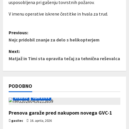
usposobljena pri gašenju tovrstnih požarov.
V imenu operative iskrene čestitke in hvala za trud.
P
Previous:
Nejc pridobil znanje za delo s helikopterjem
o
Next:
s
Matjaž in Timi sta opravila tečaj za tehnična reševalca
t
n
PODOBNO
a
Društvo
Operativa
v
Prenova garaže pred nakupom novega GVC-1
i
gasilec
16. aprila, 2026
g