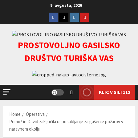
Skip
9. avgusta, 2026
to
Facebook
Twitter
Instagram
youtube
content
PROSTOVOLJNO GASILSKO
DRUŠTVO TURIŠKA VAS
KLIC V SILI 112
Home
Operativa
Primož in David zaključila usposabljanje za gašenje požarov v
naravnem okolju