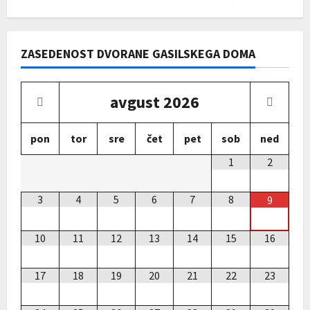
ZASEDENOST DVORANE GASILSKEGA DOMA
avgust
2026
pon
tor
sre
čet
pet
sob
ned
1
2
3
4
5
6
7
8
9
10
11
12
13
14
15
16
17
18
19
20
21
22
23