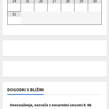
24
25
26
27
28
29
30
31
DOGODKI V BLIŽINI
Onesnaženje, nesreče z nevarnimi snovmi 8. 08.