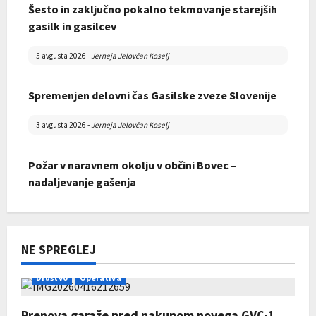
Šesto in zaključno pokalno tekmovanje starejših
Skupščina Gasilske zveze Mislinjske doline 2026
gasilk in gasilcev
28 marca 2026
-
david
5 avgusta 2026
-
Jerneja Jelovčan Koselj
Spremenjen delovni čas Gasilske zveze Slovenije
3 avgusta 2026
-
Jerneja Jelovčan Koselj
Požar v naravnem okolju v občini Bovec –
nadaljevanje gašenja
Zaključek tečaja za operativnega gasilca
31 julija 2026
-
Jerneja Jelovčan Koselj
22 februarja 2026
-
david
NE SPREGLEJ
Končno poročilo Razpisa za sofinanciranje GZRO
za leto 2026
Društvo
Operativa
31 julija 2026
-
AdrianaC
Prenova garaže pred nakupom novega GVC-1