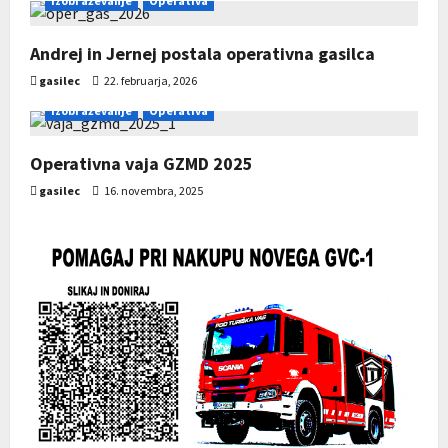
Izobraževanje
Operativa
a
Andrej in Jernej postala operativna gasilca
t
gasilec
22. februarja, 2026
i
Izobraževanje
Operativa
o
Operativna vaja GZMD 2025
gasilec
16. novembra, 2025
n