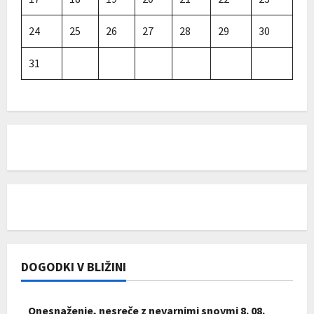
24
25
26
27
28
29
30
31
DOGODKI V BLIŽINI
Onesnaženje, nesreče z nevarnimi snovmi 8. 08.