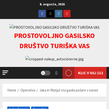
Skip
8. avgusta, 2026
to
Facebook
Twitter
Instagram
youtube
content
PROSTOVOLJNO GASILSKO
DRUŠTVO TURIŠKA VAS
KLIC V SILI 112
Home
Operativa
Jaka in Matjaž sta gasila požare v naravi
Izobraževanje
Operativa