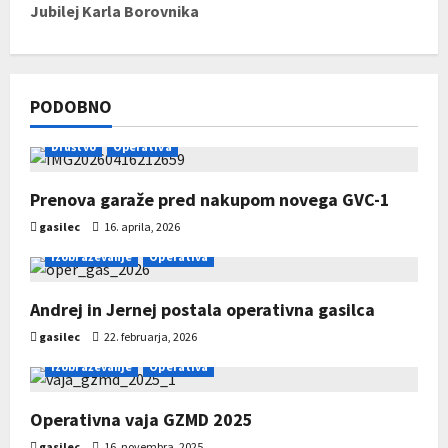
Jubilej Karla Borovnika
o
s
t
PODOBNO
n
Društvo
Operativa
a
Prenova garaže pred nakupom novega GVC-1
v
gasilec
16. aprila, 2026
Izobraževanje
Operativa
i
g
Andrej in Jernej postala operativna gasilca
gasilec
22. februarja, 2026
a
Izobraževanje
Operativa
t
Operativna vaja GZMD 2025
i
gasilec
16. novembra, 2025