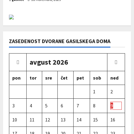
o
n
ZASEDENOST DVORANE GASILSKEGA DOMA
avgust
2026
pon
tor
sre
čet
pet
sob
ned
1
2
3
4
5
6
7
8
9
10
11
12
13
14
15
16
17
18
19
20
21
22
23