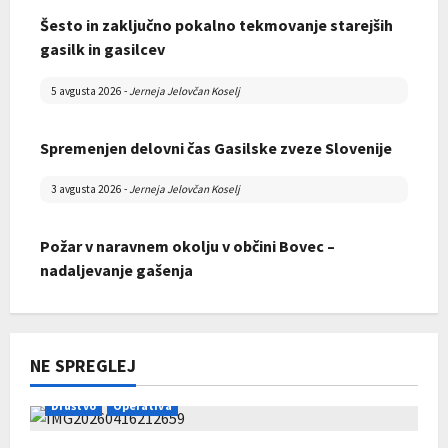
Šesto in zaključno pokalno tekmovanje starejših
Skupščina Gasilske zveze Mislinjske doline 2026
gasilk in gasilcev
28 marca 2026
-
david
5 avgusta 2026
-
Jerneja Jelovčan Koselj
Spremenjen delovni čas Gasilske zveze Slovenije
3 avgusta 2026
-
Jerneja Jelovčan Koselj
Požar v naravnem okolju v občini Bovec –
nadaljevanje gašenja
Zaključek tečaja za operativnega gasilca
31 julija 2026
-
Jerneja Jelovčan Koselj
22 februarja 2026
-
david
NE SPREGLEJ
Končno poročilo Razpisa za sofinanciranje GZRO
za leto 2026
Društvo
Operativa
31 julija 2026
-
AdrianaC