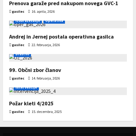
Prenova garaže pred nakupom novega GVC-1
gasilec
16. aprila, 2026
Razglašena zelo velika in velika požarna
ogroženost naravnega okolja
Izobraževanje
Operativa
Pregled društev 2025
29 julija 2026
-
Jerneja Jelovčan Koselj
Andrej in Jernej postala operativna gasilca
11 decembra 2025
-
david
gasilec
22. februarja, 2026
Dialogi DACHS – prihodnost gasilstva in varnostni
Društvo
izzivi v Evropi
99. Občni zbor članov
29 julija 2026
-
Jerneja Jelovčan Koselj
gasilec
14. februarja, 2026
Dogajanje na XVIII. članski gasilski olimpijadi v
Intervencije
Avstriji
Požar kleti 4/2025
Operativno taktična gasilska vaja GZMD –
22 julija 2026
-
AdrianaC
gasilec
15. decembra, 2025
KOCEROD 2025
Dogajanje na XXV. Mladinski gasilski olimpijadi
16 novembra 2025
-
david