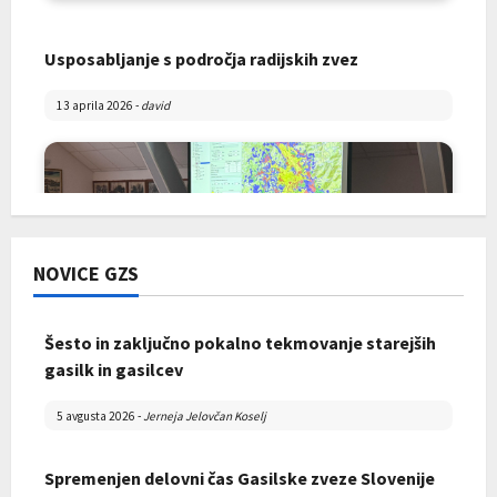
Usposabljanje s področja radijskih zvez
13 aprila 2026
-
david
NOVICE GZS
Šesto in zaključno pokalno tekmovanje starejših
Skupščina Gasilske zveze Mislinjske doline 2026
gasilk in gasilcev
28 marca 2026
-
david
5 avgusta 2026
-
Jerneja Jelovčan Koselj
Spremenjen delovni čas Gasilske zveze Slovenije