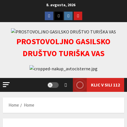
Skip
8. avgusta, 2026
to
Facebook
Twitter
Instagram
youtube
content
PROSTOVOLJNO GASILSKO
DRUŠTVO TURIŠKA VAS
KLIC V SILI 112
Home
Home