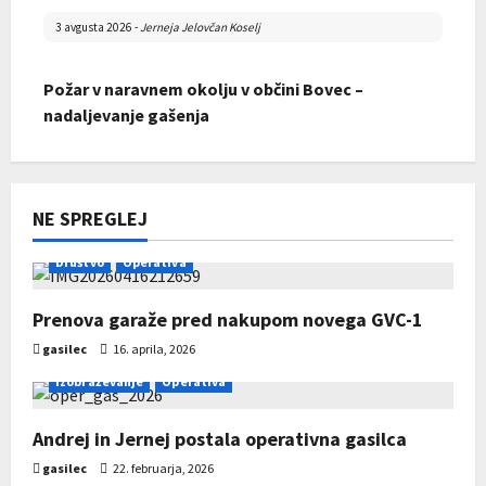
3 avgusta 2026
-
Jerneja Jelovčan Koselj
Požar v naravnem okolju v občini Bovec –
nadaljevanje gašenja
Zaključek tečaja za operativnega gasilca
31 julija 2026
-
Jerneja Jelovčan Koselj
22 februarja 2026
-
david
NE SPREGLEJ
Končno poročilo Razpisa za sofinanciranje GZRO
za leto 2026
Društvo
Operativa
31 julija 2026
-
AdrianaC
Prenova garaže pred nakupom novega GVC-1
gasilec
16. aprila, 2026
Razglašena zelo velika in velika požarna
ogroženost naravnega okolja
Izobraževanje
Operativa
Pregled društev 2025
29 julija 2026
-
Jerneja Jelovčan Koselj
Andrej in Jernej postala operativna gasilca
11 decembra 2025
-
david
gasilec
22. februarja, 2026