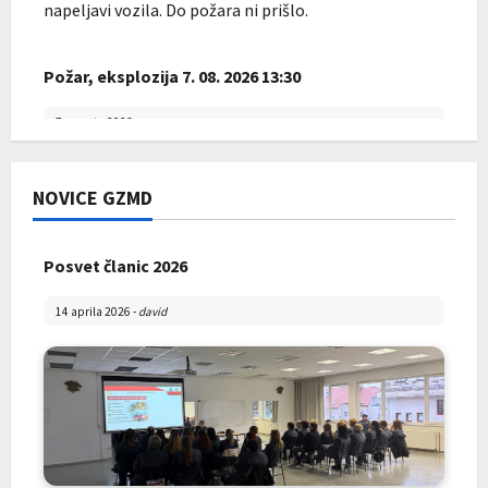
napeljavi vozila. Do požara ni prišlo.
Požar, eksplozija 7. 08. 2026 13:30
7 avgusta 2026
Ob 13.31 je v ulici Dobja vas v občini Ravne na
Koroškem v trgovskem objektu gorel stacionarni
NOVICE GZMD
telefon. Požar je pogasila stranka trgovine, gasilci
KGZ Ravne so objekt pregledali s termovizijsko
Posvet članic 2026
kamero.
14 aprila 2026
-
david