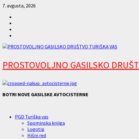
Skip
7. avgusta, 2026
to
Facebook
content
Twitter
Instagram
youtube
PROSTOVOLJNO GASILSKO DRUŠT
BOTRI NOVE GASILSKE AVTOCISTERNE
Primary
PGD Turiška vas
Menu
Spominska knjiga
Logotip
Hišni red