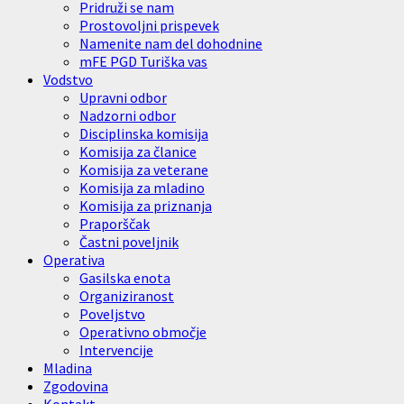
Pridruži se nam
Prostovoljni prispevek
Namenite nam del dohodnine
mFE PGD Turiška vas
Vodstvo
Upravni odbor
Nadzorni odbor
Disciplinska komisija
Komisija za članice
Komisija za veterane
Komisija za mladino
Komisija za priznanja
Praporščak
Častni poveljnik
Operativa
Gasilska enota
Organiziranost
Poveljstvo
Operativno območje
Intervencije
Mladina
Zgodovina