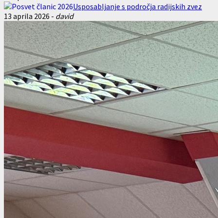
Usposabljanje s področja radijskih zvez
13 aprila 2026
-
david