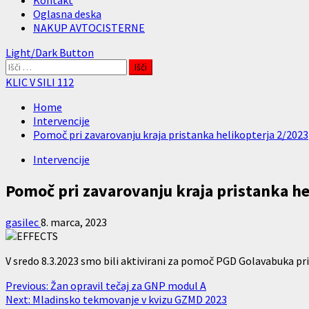
Kontakt
Oglasna deska
NAKUP AVTOCISTERNE
Light/Dark Button
Išči:
KLIC V SILI 112
Home
Intervencije
Pomoč pri zavarovanju kraja pristanka helikopterja 2/2023
Intervencije
Pomoč pri zavarovanju kraja pristanka he
gasilec
8. marca, 2023
V sredo 8.3.2023 smo bili aktivirani za pomoč PGD Golavabuka pri
Post
Previous:
Žan opravil tečaj za GNP modul A
Next:
Mladinsko tekmovanje v kvizu GZMD 2023