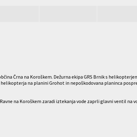
občina Črna na Koroškem. Dežurna ekipa GRS Brnik s helikopterjem 
ka helikopterja na planini Grohot in nepoškodovana planinca pospre
Ravne na Koroškem zaradi iztekanja vode zaprli glavni ventil na vod