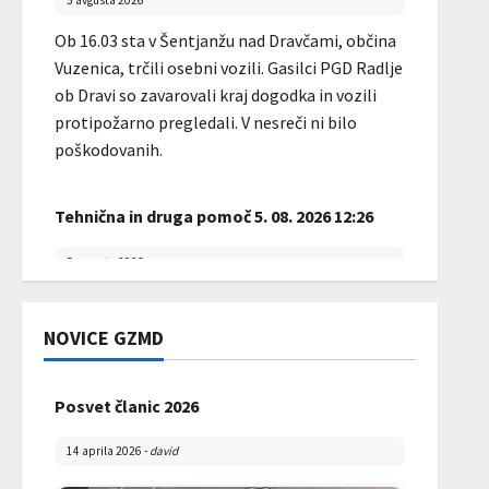
5 avgusta 2026
Ob 16.03 sta v Šentjanžu nad Dravčami, občina
Vuzenica, trčili osebni vozili. Gasilci PGD Radlje
ob Dravi so zavarovali kraj dogodka in vozili
protipožarno pregledali. V nesreči ni bilo
poškodovanih.
Tehnična in druga pomoč 5. 08. 2026 12:26
5 avgusta 2026
Ob 12.26 so na Pohorski cesti, občina Radlje ob
Dravi, gasilci PGD Radlje ob Dravi zavarovali
NOVICE GZMD
kraj pristanka helikopterja SV z ekipo HNMP
ter nudili pomoč reševalcem NMP pri prenosu
Posvet članic 2026
obolele osebe do helikopterja. Obolela oseba
je bila prepeljana v UKC Maribor.
14 aprila 2026
-
david