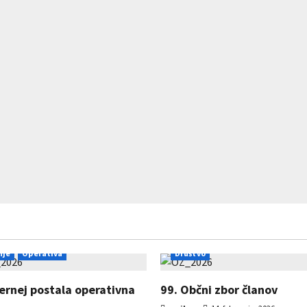
nje
Operativa
Društvo
Jernej postala operativna
99. Občni zbor članov