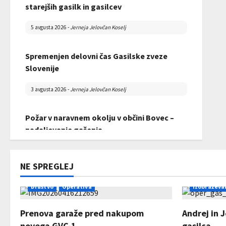
začasno skladišče, kjer bo shranjena do
starejših gasilk in gasilcev
2026
uničenja.
5 avgusta 2026
-
Jerneja Jelovčan Koselj
28 marca 2026
-
david
Spremenjen delovni čas Gasilske zveze
Slovenije
3 avgusta 2026
-
Jerneja Jelovčan Koselj
Požar v naravnem okolju v občini Bovec –
nadaljevanje gašenja
Zaključek tečaja za operativnega gasilca
31 julija 2026
-
Jerneja Jelovčan Koselj
22 februarja 2026
-
david
NE SPREGLEJ
Končno poročilo Razpisa za sofinanciranje
Društvo
Operativa
Izobraževa
GZRO za leto 2026
Prenova garaže pred nakupom
Andrej in 
31 julija 2026
-
AdrianaC
novega GVC-1
gasilca