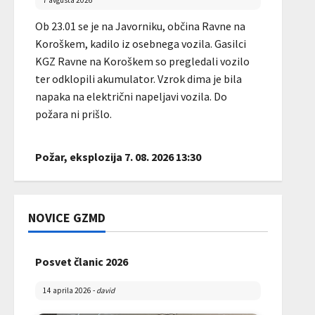
7 avgusta 2026
Ob 23.01 se je na Javorniku, občina Ravne na
Koroškem, kadilo iz osebnega vozila. Gasilci
KGZ Ravne na Koroškem so pregledali vozilo
ter odklopili akumulator. Vzrok dima je bila
napaka na električni napeljavi vozila. Do
požara ni prišlo.
Požar, eksplozija 7. 08. 2026 13:30
7 avgusta 2026
Ob 13.31 je v ulici Dobja vas v občini Ravne na
NOVICE GZMD
Koroškem v trgovskem objektu gorel
stacionarni telefon. Požar je pogasila stranka
Posvet članic 2026
trgovine, gasilci KGZ Ravne so objekt
pregledali s termovizijsko kamero.
14 aprila 2026
-
david