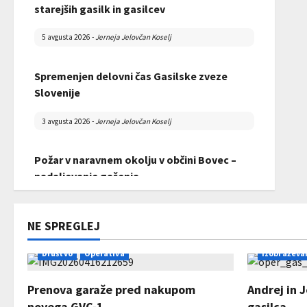
starejših gasilk in gasilcev
2026
5 avgusta 2026
-
Jerneja Jelovčan Koselj
28 marca 2026
-
david
Spremenjen delovni čas Gasilske zveze
Slovenije
3 avgusta 2026
-
Jerneja Jelovčan Koselj
Požar v naravnem okolju v občini Bovec –
nadaljevanje gašenja
Zaključek tečaja za operativnega gasilca
31 julija 2026
-
Jerneja Jelovčan Koselj
22 februarja 2026
-
david
NE SPREGLEJ
Končno poročilo Razpisa za sofinanciranje
Društvo
Operativa
Izobraževa
GZRO za leto 2026
Prenova garaže pred nakupom
Andrej in 
31 julija 2026
-
AdrianaC
novega GVC-1
gasilca