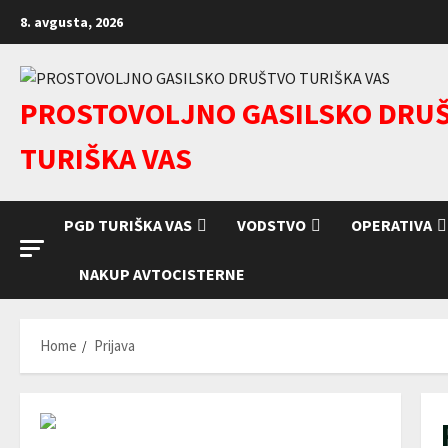
Skip
8. avgusta, 2026
to
content
PROSTOVOLJNO GASILSKO DRU
TURIŠKA VAS
PGD TURIŠKA VAS
VODSTVO
OPERATIVA
NAKUP AVTOCISTERNE
Home
Prijava