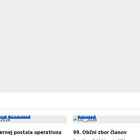
nje
Operativa
Društvo
Jernej postala operativna
99. Občni zbor članov