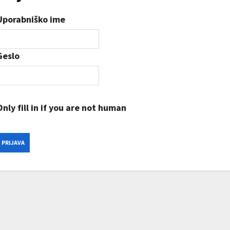
Uporabniško ime
Geslo
Only fill in if you are not human