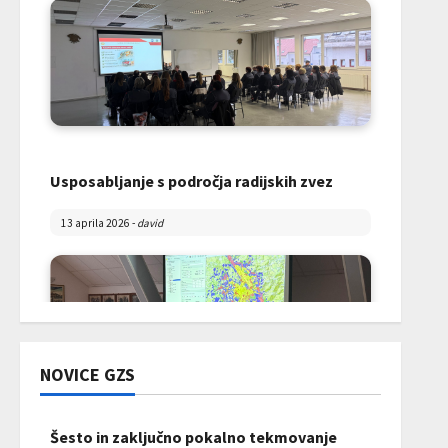
Usposabljanje s področja radijskih zvez
13 aprila 2026
-
david
NOVICE GZS
Šesto in zaključno pokalno tekmovanje
Skupščina Gasilske zveze Mislinjske doline